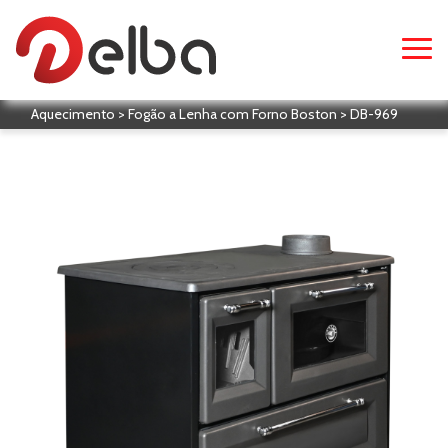
Aquecimento > Fogão a Lenha com Forno Boston > DB-969