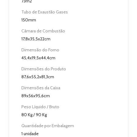
73m2
Revendedores
Tubo de Exaustão Gases
150mm
Assistência Técnica
Câmara de Combustão
17,8x35,5x22cm
Contactos
Dimensão do Forno
45,4x19,5x44,4cm
Dimensões do Produto
87,6x55,2x81,3cm
Dimensões da Caixa
89x56x95,6cm
Peso Líquido / Bruto
80 Kg / 90 Kg
Quantidade por Embalagem
1 unidade