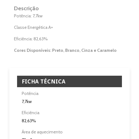
Home
Descrição
Potência: 7,7kw
Aquecimento
Classe Energética A+
Salamandra
Eficiência: 82,63%
Ventilação
Cores Disponíveis: Preto, Branco, Cinza e Caramelo
Casa e Jardim
Casa de Banho
FICHA TÉCNICA
Eletrodomésticos
Potência
7,7kw
Pisos e Revestimentos
Eficiência
Sobre
82,63%
Área de aquecimento
Blog