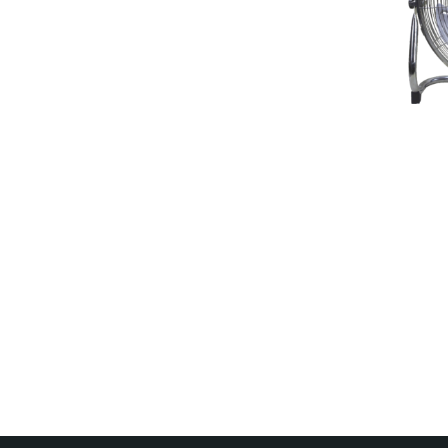
Navegação
de
artigos