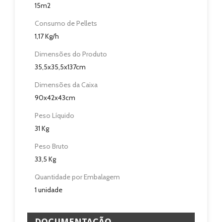
Revendedores
15m2
Consumo de Pellets
Assistência Técnica
1,17 Kg/h
Contactos
Dimensões do Produto
35,5x35,5x137cm
Dimensões da Caixa
90x42x43cm
Peso Líquido
31 Kg
Peso Bruto
33,5 Kg
Quantidade por Embalagem
1 unidade
DOCUMENTAÇÃO