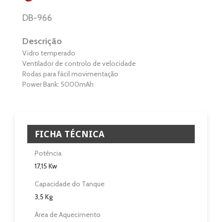
Aquecimento
DB-966
Salamandra
Descrição
Vidro temperado
Ventilação
Ventilador de controlo de velocidade
Rodas para fácil movimentação
Casa e Jardim
Power Bank: 5000mAh
Casa de Banho
Eletrodomésticos
FICHA TÉCNICA
Potência
Pisos e Revestimentos
17,15 Kw
Sobre
Capacidade do Tanque
3,5 Kg
Blog
Área de Aquecimento