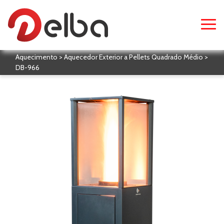
Aquecimento > Aquecedor Exterior a Pellets Quadrado Médio >
DB-966