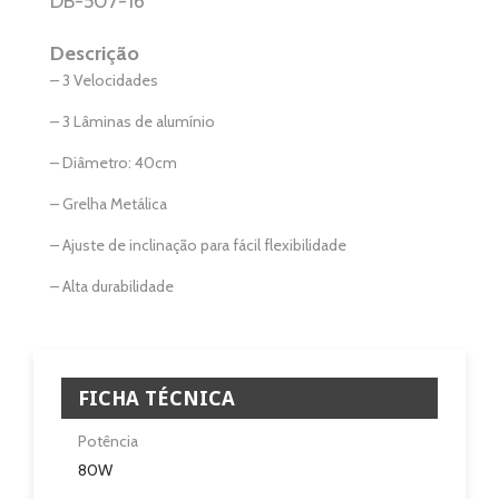
DB-507-16
Aquecimento
Descrição
Salamandra
– 3 Velocidades
Ventilação
– 3 Lâminas de alumínio
– Diâmetro: 40cm
Casa e Jardim
– Grelha Metálica
Casa de Banho
– Ajuste de inclinação para fácil flexibilidade
Eletrodomésticos
– Alta durabilidade
Pisos e Revestimentos
Sobre
FICHA TÉCNICA
Blog
Potência
80W
Revendedores