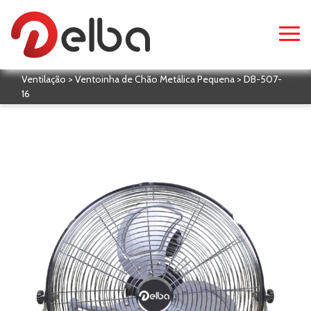
Ventilação > Ventoinha de Chão Metálica Pequena > DB-507-
16