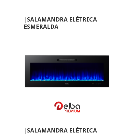
|SALAMANDRA ELÉTRICA
ESMERALDA
Home
Aquecimento
Salamandra
Ventilação
Casa e Jardim
Casa de Banho
VER MAIS
Eletrodomésticos
|SALAMANDRA ELÉTRICA
Pisos e Revestimentos