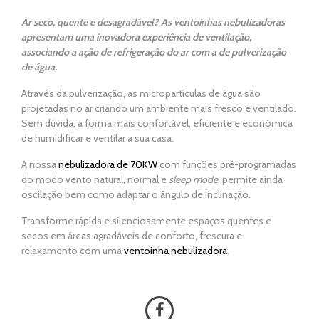
Ar seco, quente e desagradável? As ventoinhas nebulizadoras
apresentam uma inovadora experiência de ventilação,
associando a ação de refrigeração do ar com a de pulverização
de água.
Através da pulverização, as micropartículas de água são
Home
projetadas no ar criando um ambiente mais fresco e ventilado.
Sem dúvida, a forma mais confortável, eficiente e económica
Aquecimento
de humidificar e ventilar a sua casa.
A nossa
nebulizadora de 70KW
com funções pré-programadas
Salamandra
do modo vento natural, normal e
sleep
mode
, permite ainda
oscilação bem como adaptar o ângulo de inclinação.
Ventilação
Transforme rápida e silenciosamente espaços quentes e
secos em áreas agradáveis de conforto, frescura e
Casa e Jardim
relaxamento com uma
ventoinha nebulizadora
.
Casa de Banho
Eletrodomésticos