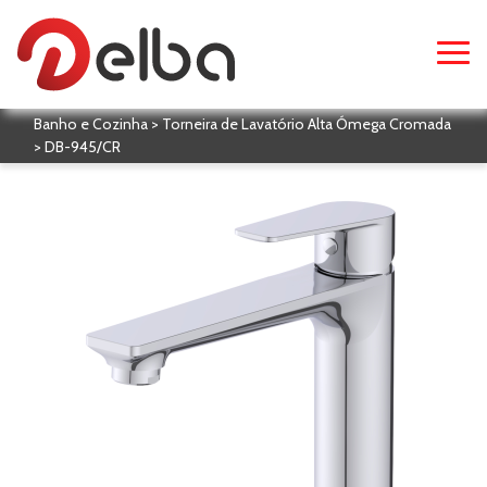
Banho e Cozinha > Torneira de Lavatório Alta Ómega Cromada
> DB-945/CR