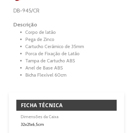
DB-945/CR
Ventilação
Descrição
Casa e Jardim
Corpo de latão
Pega de Zinco
Casa de Banho
Cartucho Cerâmico de 35mm
Porca de Fixação de Latão
Eletrodomésticos
Tampa de Cartucho ABS
Anel de Base ABS
Pisos e Revestimentos
Bicha Flexível 60cm
Sobre
Blog
FICHA TÉCNICA
Revendedores
Dimensões da Caixa
32x21x6,5cm
Assistência Técnica