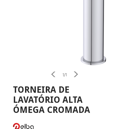
1/1
TORNEIRA DE
LAVATÓRIO ALTA
Home
ÓMEGA CROMADA
Aquecimento
Salamandra