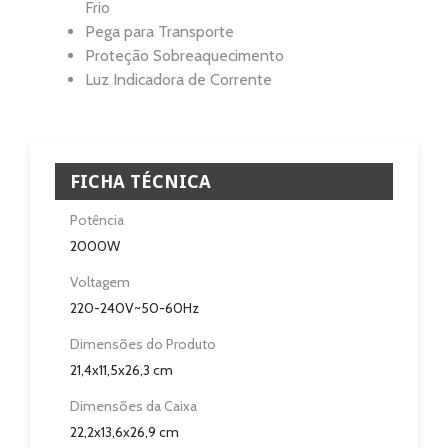
Frio
Pega para Transporte
Proteção Sobreaquecimento
Luz Indicadora de Corrente
FICHA TÉCNICA
Home
Potência
Aquecimento
2000W
Voltagem
Salamandra
220-240V~50-60Hz
Ventilação
Dimensões do Produto
21,4x11,5x26,3 cm
Casa e Jardim
Dimensões da Caixa
Casa de Banho
22,2x13,6x26,9 cm