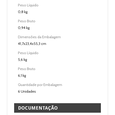
Peso Líquido
Eletrodomésticos
0,8 kg
Pisos e Revestimentos
Peso Bruto
0,94 kg
Sobre
Dimensões da Embalagem
41,7x23,4x55,3 cm
Blog
Peso Líquido
Revendedores
5,6 kg
Peso Bruto
Assistência Técnica
6,1 kg
Contactos
Quantidade por Embalagem
6 Unidades
DOCUMENTAÇÃO