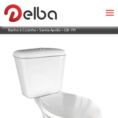
Banho e Cozinha > Sanita Apollo > DB-791