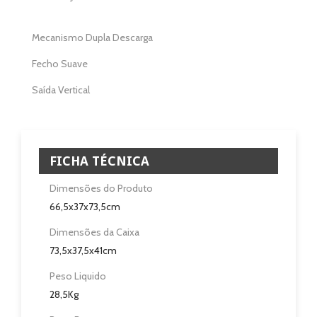
Casa de Banho
Mecanismo Dupla Descarga
Eletrodomésticos
Fecho Suave
Saída Vertical
Pisos e Revestimentos
Sobre
FICHA TÉCNICA
Blog
Dimensões do Produto
Revendedores
66,5x37x73,5cm
Dimensões da Caixa
Assistência Técnica
73,5x37,5x41cm
Contactos
Peso Liquido
28,5Kg