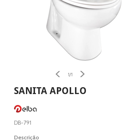
1/1
Home
SANITA APOLLO
Aquecimento
Salamandra
DB-791
Ventilação
Descrição
Casa e Jardim