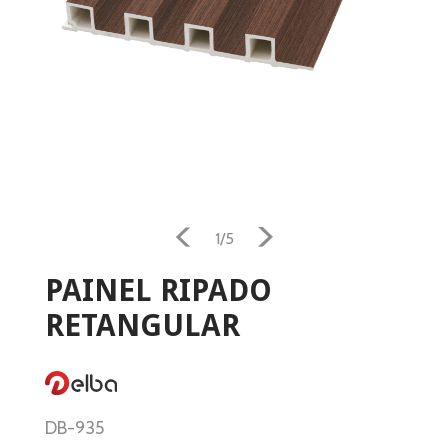
Home
1/5
Aquecimento
PAINEL RIPADO
RETANGULAR
Salamandra
Ventilação
Casa e Jardim
DB-935