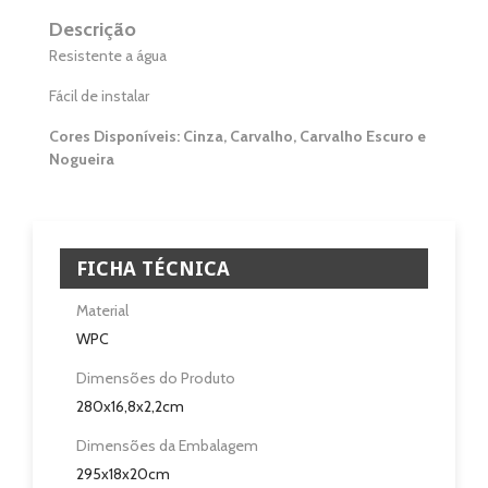
Casa de Banho
Descrição
Resistente a água
Eletrodomésticos
Fácil de instalar
Pisos e Revestimentos
Cores Disponíveis: Cinza, Carvalho, Carvalho Escuro e
Nogueira
Sobre
Blog
FICHA TÉCNICA
Revendedores
Material
Assistência Técnica
WPC
Dimensões do Produto
Contactos
280x16,8x2,2cm
Dimensões da Embalagem
295x18x20cm