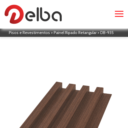
Pisos e Revestimentos > Painel Ripado Retangular > DB-935