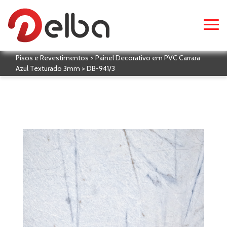
Pisos e Revestimentos > Painel Decorativo em PVC Carrara
Azul Texturado 3mm > DB-941/3