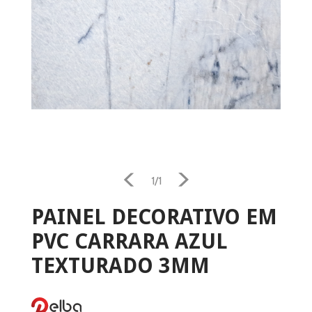
Home
Aquecimento
1/1
Salamandra
PAINEL DECORATIVO EM
PVC CARRARA AZUL
Ventilação
TEXTURADO 3MM
Casa e Jardim
Casa de Banho