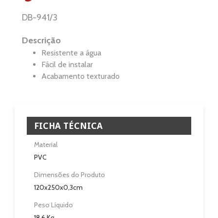
DB-941/3
Eletrodomésticos
Descrição
Pisos e Revestimentos
Resistente a água
Fácil de instalar
Sobre
Acabamento texturado
Blog
Revendedores
FICHA TÉCNICA
Assistência Técnica
Material
PVC
Contactos
Dimensões do Produto
120x250x0,3cm
Peso Líquido
18,6 Kg