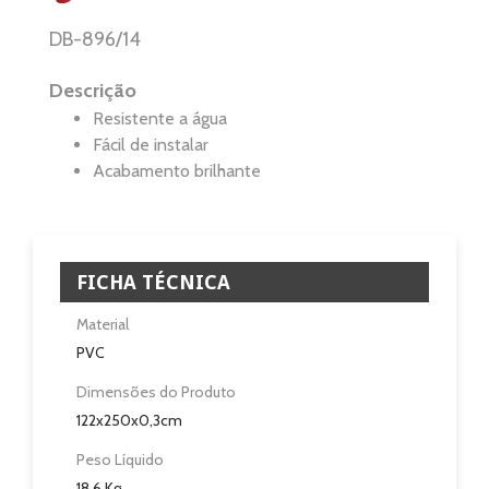
DB-896/14
Eletrodomésticos
Descrição
Pisos e Revestimentos
Resistente a água
Fácil de instalar
Sobre
Acabamento brilhante
Blog
Revendedores
FICHA TÉCNICA
Assistência Técnica
Material
PVC
Contactos
Dimensões do Produto
122x250x0,3cm
Peso Líquido
18,6 Kg