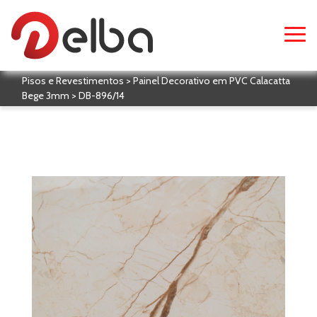
Pisos e Revestimentos > Painel Decorativo em PVC Calacatta
Bege 3mm > DB-896/14