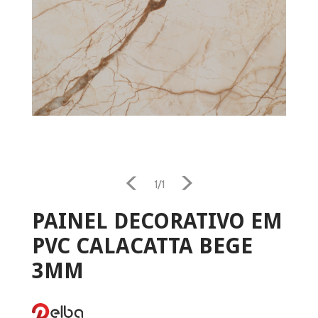
Home
Aquecimento
1/1
Salamandra
PAINEL DECORATIVO EM
PVC CALACATTA BEGE
Ventilação
3MM
Casa e Jardim
Casa de Banho