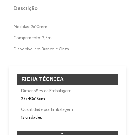
Eletrodomésticos
Descrição
Pisos e Revestimentos
Medidas: 2x10mm
Sobre
Comprimento: 2,5m
Blog
Disponível em Branco e Cinza
Revendedores
Assistência Técnica
FICHA TÉCNICA
Dimensões da Embalagem
Contactos
25x40x15cm
Quantidade por Embalagem
12 unidades