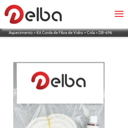
Aquecimento > Kit Corda de Fibra de Vidro + Cola > DB-696