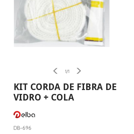
Home
Aquecimento
1/1
Salamandra
KIT CORDA DE FIBRA DE
VIDRO + COLA
Ventilação
Casa e Jardim
Casa de Banho
DB-696