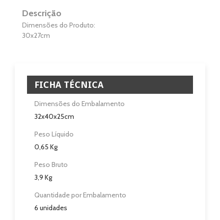
Descrição
Eletrodomésticos
Dimensões do Produto:
30x27cm
Pisos e Revestimentos
Sobre
FICHA TÉCNICA
Blog
Dimensões do Embalamento
Revendedores
32x40x25cm
Assistência Técnica
Peso Líquido
0,65 Kg
Contactos
Peso Bruto
3,9 Kg
Quantidade por Embalamento
6 unidades