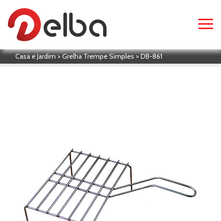
Casa e Jardim > Grelha Trempe Simples > DB-861