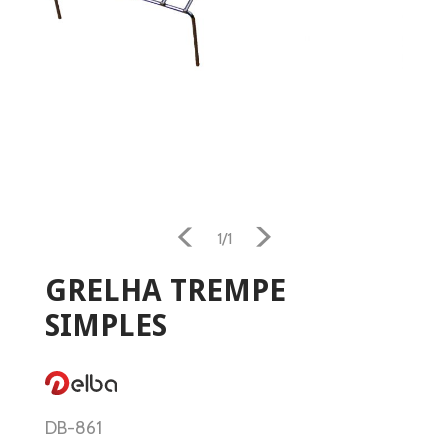
Home
1/1
Aquecimento
GRELHA TREMPE
Salamandra
SIMPLES
Ventilação
Casa e Jardim
DB-861
Casa de Banho