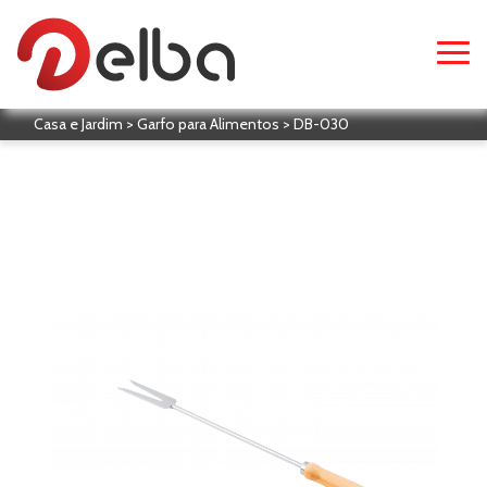
Casa e Jardim > Garfo para Alimentos > DB-030