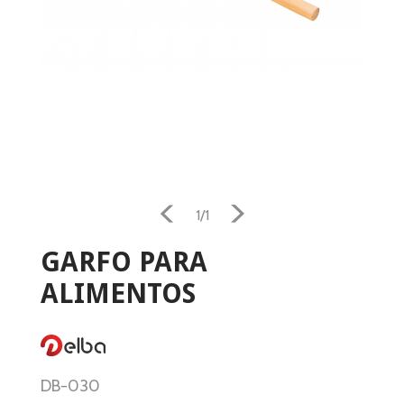
Home
1/1
Aquecimento
GARFO PARA
Salamandra
ALIMENTOS
Ventilação
Casa e Jardim
DB-030
Casa de Banho