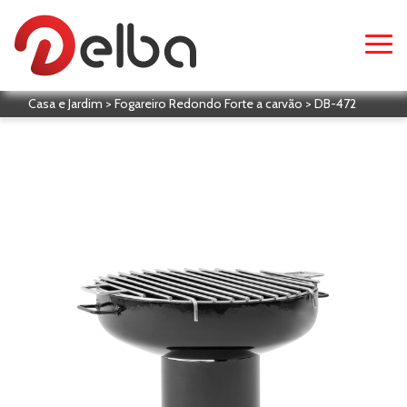
Casa e Jardim > Fogareiro Redondo Forte a carvão > DB-472