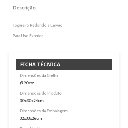
Casa e Jardim
Descrição
Casa de Banho
Fogareiro Redondo a Carvão
Eletrodomésticos
Para Uso Exterior
Pisos e Revestimentos
Sobre
FICHA TÉCNICA
Blog
Dimensões da Grelha
Ø 20cm
Revendedores
Dimensões do Produto
30x30x24cm
Assistência Técnica
Dimensões da Embalagem
Contactos
32x33x26cm