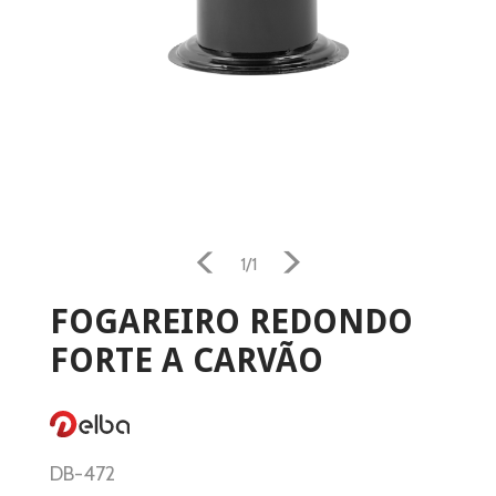
1/1
Home
FOGAREIRO REDONDO
FORTE A CARVÃO
Aquecimento
Salamandra
Ventilação
DB-472