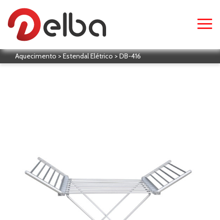
Aquecimento > Estendal Elétrico > DB-416