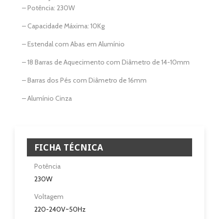
– Potência: 230W
– Capacidade Máxima: 10Kg
Home
– Estendal com Abas em Alumínio
Aquecimento
– 18 Barras de Aquecimento com Diâmetro de 14-10mm
Salamandra
– Barras dos Pés com Diâmetro de 16mm
Ventilação
– Alumínio Cinza
Casa e Jardim
Casa de Banho
FICHA TÉCNICA
Potência
Eletrodomésticos
230W
Pisos e Revestimentos
Voltagem
220-240V~50Hz
Sobre