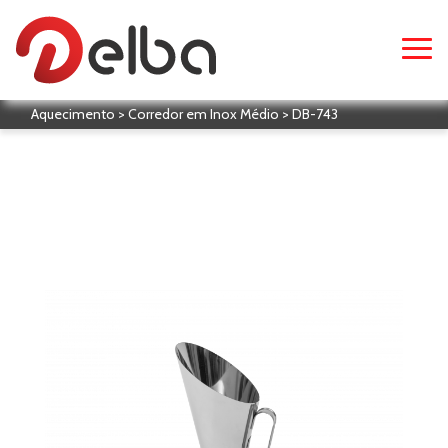
Aquecimento > Corredor em Inox Médio > DB-743