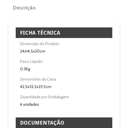
Eletrodomésticos
Descrição
Pisos e Revestimentos
Sobre
FICHA TÉCNICA
Blog
Dimensão do Produto
24x14,5x20cm
Revendedores
Peso Líquido
0,3Kg
Assistência Técnica
Dimensões da Caixa
Contactos
42,5x32,5x23,5cm
Quantidade por Embalagem
6 unidades
DOCUMENTAÇÃO