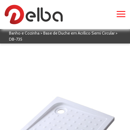
Banho e Cozinha > Base de Duche em Acrílico Semi Circular >
DB-735