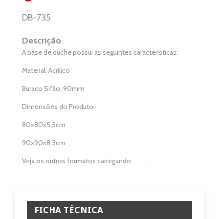
Casa e Jardim
DB-735
Casa de Banho
Descrição
Eletrodomésticos
A base de duche possui as seguintes características:
Material: Acrílico
Pisos e Revestimentos
Buraco Sifão: 90mm
Sobre
Dimensões do Produto:
Blog
80x80x5,5cm
Revendedores
90x90x8,5cm
Veja os outros formatos carregando
aqui
.
Assistência Técnica
Contactos
FICHA TÉCNICA