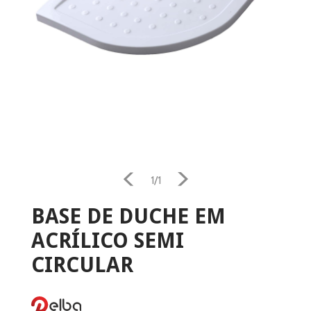
Home
1/1
BASE DE DUCHE EM
Aquecimento
ACRÍLICO SEMI
Salamandra
CIRCULAR
Ventilação