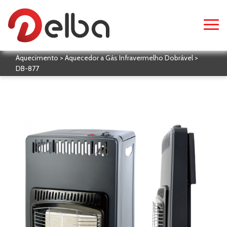
Aquecimento > Aquecedor a Gás Infravermelho Dobrável >
DB-877