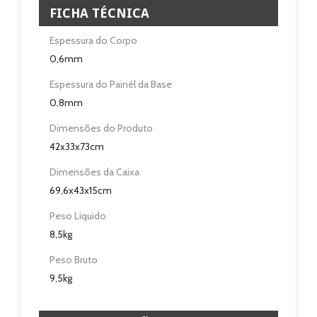
Revendedores
FICHA TÉCNICA
Espessura do Corpo
Assistência Técnica
0,6mm
Contactos
Espessura do Painél da Base
0,8mm
Dimensões do Produto
42x33x73cm
Dimensões da Caixa
69,6x43x15cm
Peso Líquido
8,5kg
Peso Bruto
9,5kg