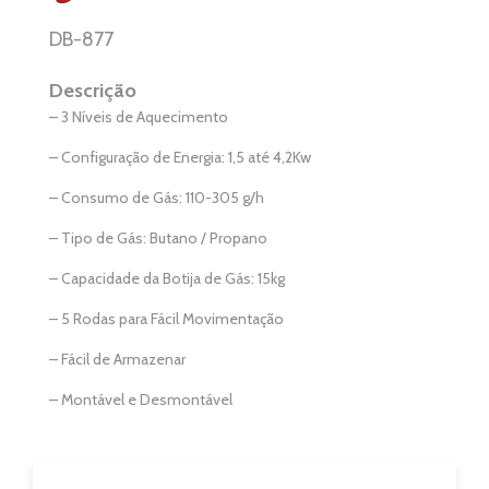
Aquecimento
DB-877
Salamandra
Descrição
– 3 Níveis de Aquecimento
Ventilação
– Configuração de Energia: 1,5 até 4,2Kw
Casa e Jardim
– Consumo de Gás: 110-305 g/h
– Tipo de Gás: Butano / Propano
Casa de Banho
– Capacidade da Botija de Gás: 15kg
Eletrodomésticos
– 5 Rodas para Fácil Movimentação
Pisos e Revestimentos
– Fácil de Armazenar
– Montável e Desmontável
Sobre
Blog