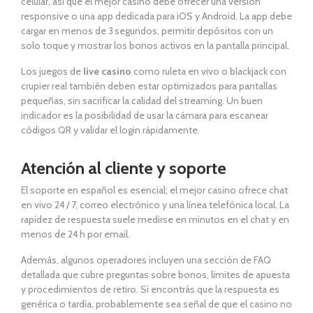
celular, así que el mejor casino debe ofrecer una versión
responsive o una app dedicada para iOS y Android. La app debe
cargar en menos de 3 segundos, permitir depósitos con un
solo toque y mostrar los bonos activos en la pantalla principal.
Los juegos de
live casino
como ruleta en vivo o blackjack con
crupier real también deben estar optimizados para pantallas
pequeñas, sin sacrificar la calidad del streaming. Un buen
indicador es la posibilidad de usar la cámara para escanear
códigos QR y validar el login rápidamente.
Atención al cliente y soporte
El soporte en español es esencial; el mejor casino ofrece chat
en vivo 24 / 7, correo electrónico y una línea telefónica local. La
rapidez de respuesta suele medirse en minutos en el chat y en
menos de 24 h por email.
Además, algunos operadores incluyen una sección de FAQ
detallada que cubre preguntas sobre bonos, límites de apuesta
y procedimientos de retiro. Si encontrás que la respuesta es
genérica o tardía, probablemente sea señal de que el casino no