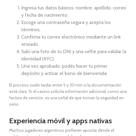
Ingresa tus datos básicos: nombre, apellido, correo
y fecha de nacimiento.
Escoge una contraseña segura y acepta los
términos.
Confirma tu correo electrónico mediante un link
enviado.
Subí una foto de tu DNI y una selfie para validar la
identidad (KYC).
Una vez aprobado, podés hacer tu primer
depósito y activar el bono de bienvenida.
El proceso suele tardar entre 5 y 30 min si la documentación
está clara. Si el casino solicita información adicional, como una
factura de servicio, es una señal de que toman la seguridad en
serio.
Experiencia móvil y apps nativas
Muchos jugadores argentinos prefieren apostar desde el