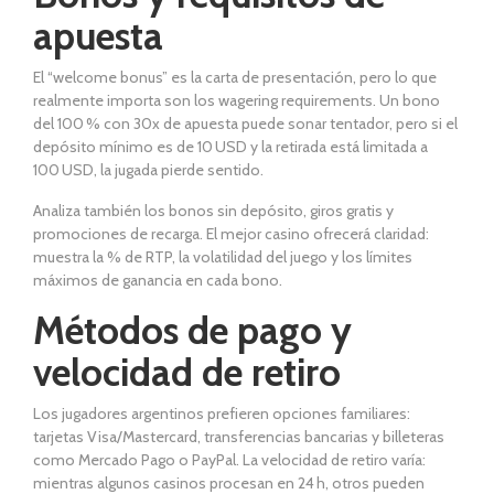
apuesta
El “welcome bonus” es la carta de presentación, pero lo que
realmente importa son los wagering requirements. Un bono
del 100 % con 30x de apuesta puede sonar tentador, pero si el
depósito mínimo es de 10 USD y la retirada está limitada a
100 USD, la jugada pierde sentido.
Analiza también los bonos sin depósito, giros gratis y
promociones de recarga. El mejor casino ofrecerá claridad:
muestra la % de RTP, la volatilidad del juego y los límites
máximos de ganancia en cada bono.
Home
Métodos de pago y
Aquecimento
velocidad de retiro
Salamandra
Los jugadores argentinos prefieren opciones familiares:
tarjetas Visa/Mastercard, transferencias bancarias y billeteras
Ventilação
como Mercado Pago o PayPal. La velocidad de retiro varía:
mientras algunos casinos procesan en 24 h, otros pueden