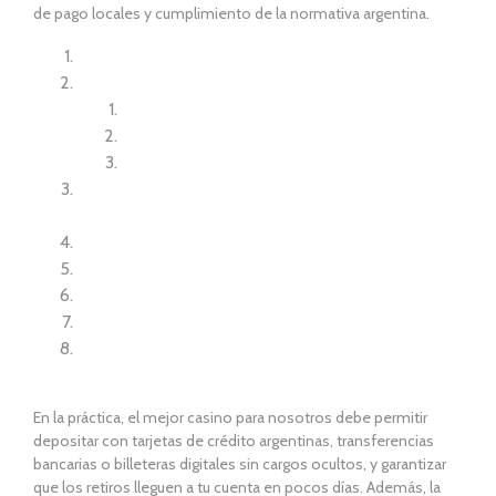
de pago locales y cumplimiento de la normativa argentina.
¿Qué significa realmente “Spanish Mejor Casino”?
Cómo elegir el casino ideal: criterios esenciales
Licencias y seguridad
Bonos y requisitos de apuesta
Métodos de pago y velocidad de retiro
Los bonos más atractivos para jugadores
argentinos
Registro y verificación paso a paso
Experiencia móvil y apps nativas
Atención al cliente y soporte
Juego responsable y límites
Preguntas frecuentes sobre el spanish mejor
casino
En la práctica, el mejor casino para nosotros debe permitir
depositar con tarjetas de crédito argentinas, transferencias
bancarias o billeteras digitales sin cargos ocultos, y garantizar
que los retiros lleguen a tu cuenta en pocos días. Además, la