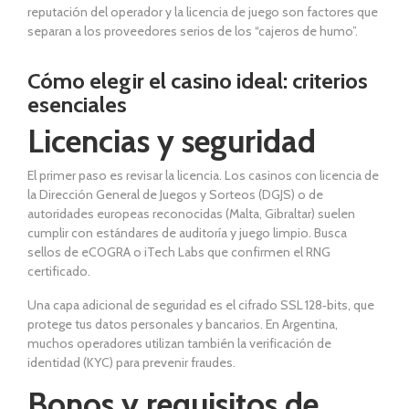
reputación del operador y la licencia de juego son factores que
separan a los proveedores serios de los “cajeros de humo”.
Cómo elegir el casino ideal: criterios
esenciales
Licencias y seguridad
El primer paso es revisar la licencia. Los casinos con licencia de
la Dirección General de Juegos y Sorteos (DGJS) o de
autoridades europeas reconocidas (Malta, Gibraltar) suelen
cumplir con estándares de auditoría y juego limpio. Busca
sellos de eCOGRA o iTech Labs que confirmen el RNG
certificado.
Una capa adicional de seguridad es el cifrado SSL 128‑bits, que
protege tus datos personales y bancarios. En Argentina,
muchos operadores utilizan también la verificación de
identidad (KYC) para prevenir fraudes.
Bonos y requisitos de