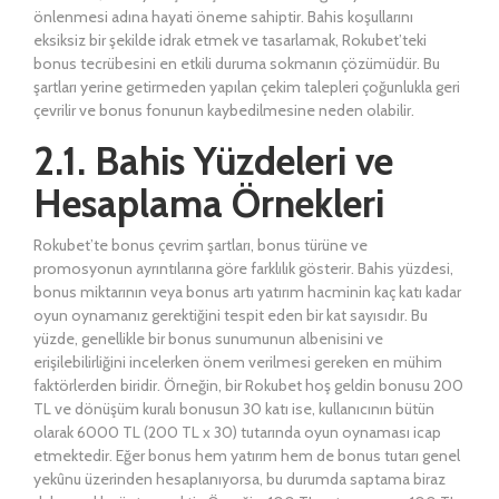
önlenmesi adına hayati öneme sahiptir. Bahis koşullarını
eksiksiz bir şekilde idrak etmek ve tasarlamak, Rokubet’teki
bonus tecrübesini en etkili duruma sokmanın çözümüdür. Bu
şartları yerine getirmeden yapılan çekim talepleri çoğunlukla geri
çevrilir ve bonus fonunun kaybedilmesine neden olabilir.
2.1. Bahis Yüzdeleri ve
Hesaplama Örnekleri
Rokubet’te bonus çevrim şartları, bonus türüne ve
promosyonun ayrıntılarına göre farklılık gösterir. Bahis yüzdesi,
bonus miktarının veya bonus artı yatırım hacminin kaç katı kadar
oyun oynamanız gerektiğini tespit eden bir kat sayısıdır. Bu
yüzde, genellikle bir bonus sunumunun albenisini ve
erişilebilirliğini incelerken önem verilmesi gereken en mühim
faktörlerden biridir. Örneğin, bir Rokubet hoş geldin bonusu 200
TL ve dönüşüm kuralı bonusun 30 katı ise, kullanıcının bütün
olarak 6000 TL (200 TL x 30) tutarında oyun oynaması icap
etmektedir. Eğer bonus hem yatırım hem de bonus tutarı genel
yekûnu üzerinden hesaplanıyorsa, bu durumda saptama biraz