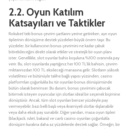
2.2. Oyun Katılım
Katsayıları ve Taktikler
Rokubet’teki bonus çevrim şartlarını yerine getirirken, ayrı oyun
tiplerinin dönüşüme destek yüzdeleri büyük önem taşır. Bu
yüzdeler, bir kullanıcının bonus çevrimini ne kadar çabuk
bitirebileceğini direkt olarak etkiler ve stratejik bir oyun planı
ister. Genellikle, slot oyunlar bahis koşuluna %100 oranında pay
verir. Bu, slot oyunlarda yaptığınız her 100 TL’lik bahisin, çevrim
miktarınızdan 100 TL eksileceği manasına gelir. Slotların yüksek
volatilitesi ve bütünüyle talihe bağlı yapısı yüzünden, casino
platformları çoğunlukla bu tür oyunları bonus dönüşümünde
bütün olarak benimser. Bu durum, bonus çevrimini çabucak
bitirmek isteyen oyuncular için slotları ideal bir seçenek biçimine
dönüştürür. Ancak, tüm slot oyunları benzer yüzdeyle pay
vermeyebilir; bazı belli başlı veya ikramiyeli slotlar dışlanabilir
veya daha eksik pay sunabilir. Diğer yandan, masa oyun tipleri
(blackjack, rulet, bakara) ve canlı casino oyunları çoğunlukla
dönüşüm kuralına daha az yüzdelerde destek sağlar. Örneğin, bir