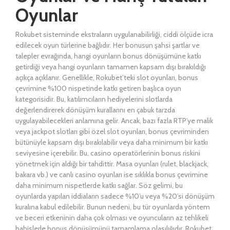
Oyunlar
Rokubet sisteminde ekstraların uygulanabilirliği, ciddi ölçüde icra
edilecek oyun türlerine bağlıdır. Her bonusun şahsi şartlar ve
talepler evrağında, hangi oyunların bonus dönüşümüne katkı
getirdiği veya hangi oyunların tamamen kapsam dışı bırakıldığı
açıkça açıklanır. Genellikle, Rokubet’teki slot oyunları, bonus
çevrimine %100 nispetinde katkı getiren başlıca oyun
kategorisidir. Bu, katılımcıların hediyelerini slotlarda
değerlendirerek dönüşüm kurallarını en çabuk tarzda
uygulayabilecekleri anlamına gelir. Ancak, bazı fazla RTP’ye malik
veya jackpot slotları gibi özel slot oyunları, bonus çevriminden
bütünüyle kapsam dışı bırakılabilir veya daha minimum bir katkı
seviyesine içerebilir. Bu, casino operatörlerinin bonus riskini
yönetmek için aldığı bir tahdittir. Masa oyunları (rulet, blackjack,
bakara vb.) ve canlı casino oyunları ise sıklıkla bonus çevrimine
daha minimum nispetlerde katkı sağlar. Söz gelimi, bu
oyunlarda yapılan iddiaların sadece %10’u veya %20’si dönüşüm
kuralına kabul edilebilir. Bunun nedeni, bu tür oyunlarda yöntem
ve beceri etkeninin daha çok olması ve oyuncuların az tehlikeli
bahislerle bonus dönüşümünü tamamlama olasılığıdır. Rokubet,