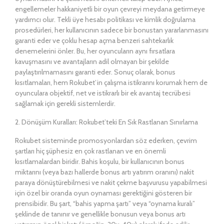
engellemeler hakkaniyetli bir oyun çevreyi meydana getirmeye
yardımcı olur. Tekli üye hesabı politikası ve kimlik doğrulama
prosedürleri, her kullanıcının sadece bir bonustan yararlanmasını
garanti eder ve çoklu hesap açma benzeri sahtekarlık
denemelerini önler. Bu, her oyuncuların aynı fırsatlara
kavuşmasını ve avantajların adil olmayan bir şekilde
paylaştırılmamasını garanti eder. Sonuç olarak, bonus
kısıtlamaları, hem Rokubet’in çalışma istikrarını korumak hem de
oyunculara objektif, net ve istikrarlı bir ek avantaj tecrübesi
sağlamak için gerekli sistemlerdir.
2. Dönüşüm Kuralları: Rokubet’teki En Sık Rastlanan Sınırlama
Rokubet sisteminde promosyonlardan söz ederken, çevrim
şartları hiç şüphesiz en çok rastlanan ve en önemli
kısıtlamalardan biridir. Bahis koşulu, bir kullanıcının bonus
miktarını (veya bazı hallerde bonus artı yatırım oranını) nakit
paraya dönüştürebilmesi ve nakit çekme başvurusu yapabilmesi
için özel bir oranda oyun oynaması gerektiğini gösteren bir
prensibidir. Bu şart, “bahis yapma şartı” veya “oynama kuralı”
şeklinde de tanınır ve genellikle bonusun veya bonus artı