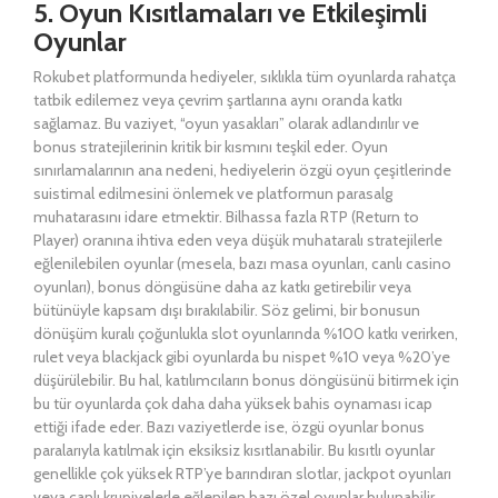
5. Oyun Kısıtlamaları ve Etkileşimli
Oyunlar
Rokubet platformunda hediyeler, sıklıkla tüm oyunlarda rahatça
tatbik edilemez veya çevrim şartlarına aynı oranda katkı
sağlamaz. Bu vaziyet, “oyun yasakları” olarak adlandırılır ve
bonus stratejilerinin kritik bir kısmını teşkil eder. Oyun
sınırlamalarının ana nedeni, hediyelerin özgü oyun çeşitlerinde
suistimal edilmesini önlemek ve platformun parasalg
muhatarasını idare etmektir. Bilhassa fazla RTP (Return to
Player) oranına ihtiva eden veya düşük muhataralı stratejilerle
eğlenilebilen oyunlar (mesela, bazı masa oyunları, canlı casino
oyunları), bonus döngüsüne daha az katkı getirebilir veya
bütünüyle kapsam dışı bırakılabilir. Söz gelimi, bir bonusun
dönüşüm kuralı çoğunlukla slot oyunlarında %100 katkı verirken,
rulet veya blackjack gibi oyunlarda bu nispet %10 veya %20’ye
düşürülebilir. Bu hal, katılımcıların bonus döngüsünü bitirmek için
bu tür oyunlarda çok daha daha yüksek bahis oynaması icap
ettiği ifade eder. Bazı vaziyetlerde ise, özgü oyunlar bonus
paralarıyla katılmak için eksiksiz kısıtlanabilir. Bu kısıtlı oyunlar
genellikle çok yüksek RTP’ye barındıran slotlar, jackpot oyunları
veya canlı krupiyelerle eğlenilen bazı özel oyunlar bulunabilir.