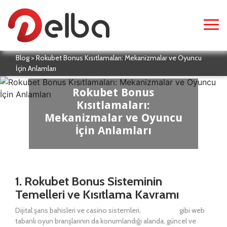
Blog > Rokubet Bonus Kısıtlamaları: Mekanizmalar ve Oyuncu
İçin Anlamları
Rokubet Bonus
Kısıtlamaları:
Mekanizmalar ve Oyuncu
İçin Anlamları
1. Rokubet Bonus Sisteminin
Temelleri ve Kısıtlama Kavramı
Dijital şans bahisleri ve casino sistemleri,
roku casino
gibi web
tabanlı oyun branşlarının da konumlandığı alanda, güncel ve