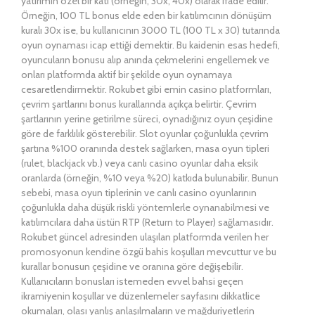
yatırımın özel bir katı (örneğin, 30x, 40x) olarak ifade edilir.
Örneğin, 100 TL bonus elde eden bir katılımcının dönüşüm
kuralı 30x ise, bu kullanıcının 3000 TL (100 TL x 30) tutarında
oyun oynaması icap ettiği demektir. Bu kaidenin esas hedefi,
oyuncuların bonusu alıp anında çekmelerini engellemek ve
onları platformda aktif bir şekilde oyun oynamaya
cesaretlendirmektir. Rokubet gibi emin casino platformları,
çevrim şartlarını bonus kurallarında açıkça belirtir. Çevrim
şartlarının yerine getirilme süreci, oynadığınız oyun çeşidine
göre de farklılık gösterebilir. Slot oyunlar çoğunlukla çevrim
şartına %100 oranında destek sağlarken, masa oyun tipleri
(rulet, blackjack vb.) veya canlı casino oyunlar daha eksik
oranlarda (örneğin, %10 veya %20) katkıda bulunabilir. Bunun
sebebi, masa oyun tiplerinin ve canlı casino oyunlarının
çoğunlukla daha düşük riskli yöntemlerle oynanabilmesi ve
katılımcılara daha üstün RTP (Return to Player) sağlamasıdır.
Rokubet güncel adresinden ulaşılan platformda verilen her
promosyonun kendine özgü bahis koşulları mevcuttur ve bu
kurallar bonusun çeşidine ve oranına göre değişebilir.
Kullanıcıların bonusları istemeden evvel bahsi geçen
ikramiyenin koşullar ve düzenlemeler sayfasını dikkatlice
okumaları, olası yanlış anlaşılmaların ve mağduriyetlerin