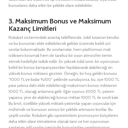
bonuslarını daha etkin bir şekilde idare edebilirler.
3. Maksimum Bonus ve Maksimum
Kazanç Limitleri
Rokubet sistemindeki avantaj tekliflerinde, ödül tutarının kendisi
ve bu bonustan elde edilebilecek gelirler üzerinde belirli üst
sınırlar bulunmaktadır. Bu sınırlamalar, hem platformun mali
istikrarını korumak hem de tarafsız bir oyun atmosferi temin
etmek hedefiyle tatbik edilir. En yüksek ödül sınırı, bir oyuncunun
belirli bir bonus kampanyasından faydalanarak alabileceği en
yüksek bonus miktarını gösterir. Örneğin, bir hoş geldin bonusu
“1000 TL’ye kadar %100” şeklinde sunuluyorsa, bu, üye 1000 TL
para yatırsa dahi elde edebileceği maksimum bonus miktarının
1000 TL olacağı anlamına gelir. Eğer oyuncu 2000 TL yatırım
yaparsa, yine de alabileceği bonus miktarı 1000 TL ile sınırlı kalır.
Bu limit, özellikle yüksek miktarlı yatırımlar yapan oyuncular için
mühimdir ve bonusun sınırsız bir şekilde artmasını kısıtlar. Bu
çeşitli sınırlar, Rokubet gibi operatörlerin promosyon bütçelerini
daha etkin idare etmelerine olanak tanır ve her oyuncunun
saptanan adil sınırlar içerisinde bonuslardan yararlanmasını