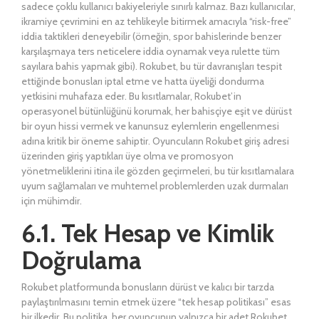
sadece çoklu kullanıcı bakiyeleriyle sınırlı kalmaz. Bazı kullanıcılar,
ikramiye çevrimini en az tehlikeyle bitirmek amacıyla “risk-free”
iddia taktikleri deneyebilir (örneğin, spor bahislerinde benzer
karşılaşmaya ters neticelere iddia oynamak veya rulette tüm
sayılara bahis yapmak gibi). Rokubet, bu tür davranışları tespit
ettiğinde bonusları iptal etme ve hatta üyeliği dondurma
yetkisini muhafaza eder. Bu kısıtlamalar, Rokubet’in
operasyonel bütünlüğünü korumak, her bahisçiye eşit ve dürüst
bir oyun hissi vermek ve kanunsuz eylemlerin engellenmesi
adına kritik bir öneme sahiptir. Oyuncuların Rokubet giriş adresi
üzerinden giriş yaptıkları üye olma ve promosyon
yönetmeliklerini itina ile gözden geçirmeleri, bu tür kısıtlamalara
uyum sağlamaları ve muhtemel problemlerden uzak durmaları
için mühimdir.
6.1. Tek Hesap ve Kimlik
Doğrulama
Rokubet platformunda bonusların dürüst ve kalıcı bir tarzda
paylaştırılmasını temin etmek üzere “tek hesap politikası” esas
bir ilkedir. Bu politika, her oyuncunun yalnızca bir adet Rokubet