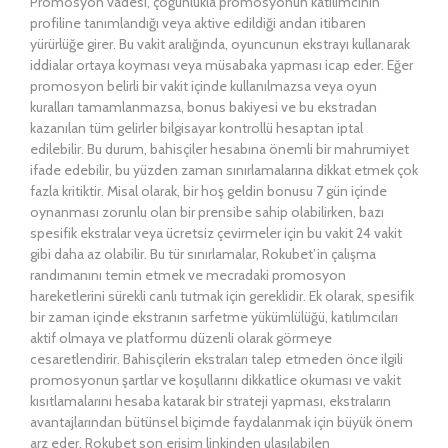
Promosyon vadesi, çoğunlukla promosyonun katılımcının
profiline tanımlandığı veya aktive edildiği andan itibaren
yürürlüğe girer. Bu vakit aralığında, oyuncunun ekstrayı kullanarak
iddialar ortaya koyması veya müsabaka yapması icap eder. Eğer
promosyon belirli bir vakit içinde kullanılmazsa veya oyun
kuralları tamamlanmazsa, bonus bakiyesi ve bu ekstradan
kazanılan tüm gelirler bilgisayar kontrollü hesaptan iptal
edilebilir. Bu durum, bahisçiler hesabına önemli bir mahrumiyet
ifade edebilir, bu yüzden zaman sınırlamalarına dikkat etmek çok
fazla kritiktir. Misal olarak, bir hoş geldin bonusu 7 gün içinde
oynanması zorunlu olan bir prensibe sahip olabilirken, bazı
spesifik ekstralar veya ücretsiz çevirmeler için bu vakit 24 vakit
gibi daha az olabilir. Bu tür sınırlamalar, Rokubet’in çalışma
randımanını temin etmek ve mecradaki promosyon
hareketlerini sürekli canlı tutmak için gereklidir. Ek olarak, spesifik
bir zaman içinde ekstranın sarfetme yükümlülüğü, katılımcıları
aktif olmaya ve platformu düzenli olarak görmeye
cesaretlendirir. Bahisçilerin ekstraları talep etmeden önce ilgili
promosyonun şartlar ve koşullarını dikkatlice okuması ve vakit
kısıtlamalarını hesaba katarak bir strateji yapması, ekstraların
avantajlarından bütünsel biçimde faydalanmak için büyük önem
arz eder. Rokubet son erişim linkinden ulaşılabilen