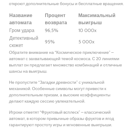
Salamandra
откроют дополнительные бонусы и бесплатные вращения.
Название
Процент
Максимальный
Ventilação
автомата
возврата
выигрыш
Гром удара
96,5%
10 000x
Casa e Jardim
Детективный
95%
5 000x
сюжет
Casa de Banho
Обратите внимание на “Космическое приключение” –
автомат с захватывающей темой космоса. С 20 линиями
Eletrodomésticos
выплат он предлагает множество комбинаций и отличные
шансы на выигрыш.
Pisos e Revestimentos
Не пропустите “Загадки древности” с уникальной
механикой. Особенные символы могут привести к
Sobre
дополнительным призам, а высокие коэффициенты
делают каждую сессию увлекательной.
Blog
Игроки отметят “Фруктовый всплеск” – классический
Revendedores
автомат, в котором привычные образы фруктов и ягод
гарантируют простоту игры и мгновенные выигрыши.
Assistência Técnica