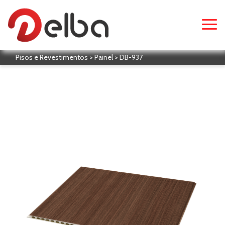
Pisos e Revestimentos > Painel > DB-937