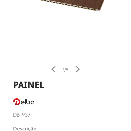
Home
1/5
Aquecimento
PAINEL
Salamandra
Ventilação
DB-937
Casa e Jardim
Descrição