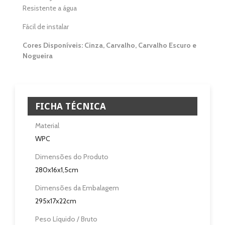
Casa de Banho
Resistente a água
Eletrodomésticos
Fácil de instalar
Cores Disponíveis: Cinza, Carvalho, Carvalho Escuro e
Pisos e Revestimentos
Nogueira
Sobre
Blog
FICHA TÉCNICA
Revendedores
Material
WPC
Assistência Técnica
Dimensões do Produto
280x16x1,5cm
Contactos
Dimensões da Embalagem
295x17x22cm
Peso Líquido / Bruto