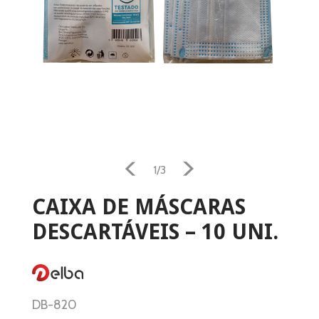
Home
Aquecimento
1/3
CAIXA DE MÁSCARAS
Salamandra
DESCARTÁVEIS – 10 UNI.
Ventilação
Casa e Jardim
DB-820
Casa de Banho