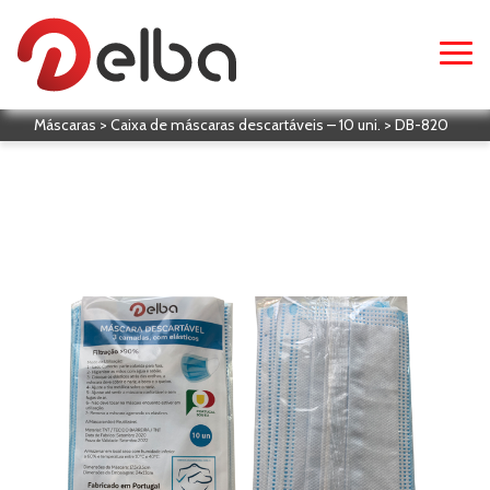
Máscaras > Caixa de máscaras descartáveis – 10 uni. > DB-820