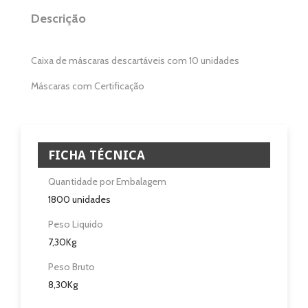
Descrição
Eletrodomésticos
Pisos e Revestimentos
Caixa de máscaras descartáveis com 10 unidades
Sobre
Máscaras com Certificação
Blog
Revendedores
FICHA TÉCNICA
Quantidade por Embalagem
Assistência Técnica
1800 unidades
Contactos
Peso Liquido
7,30Kg
Peso Bruto
8,30Kg