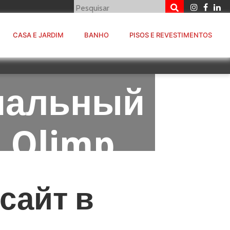
CASA E JARDIM
BANHO
PISOS E REVESTIMENTOS
иальный
– Olimp
сайт в