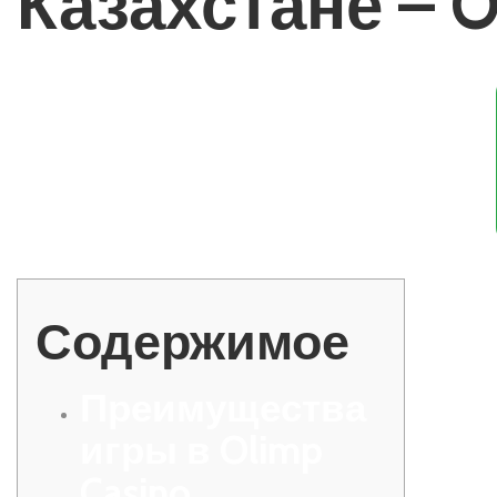
Казахстане – O
Содержимое
Преимущества
игры в Olimp
Casino