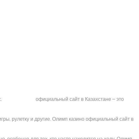
с.
олимп казино
официальный сайт в Казахстане – это
игры, рулетку и другие. Олимп казино официальный сайт в
о, особенно для тех, кто часто находится на ходу. Олимп