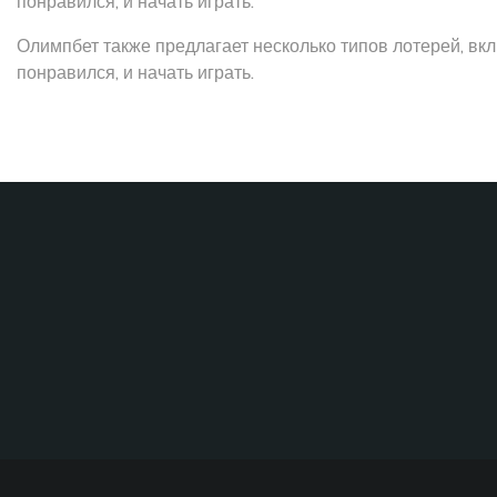
понравился, и начать играть.
Олимпбет также предлагает несколько типов лотерей, вк
понравился, и начать играть.