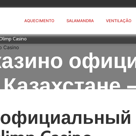
AQUECIMENTO
SALAMANDRA
VENTILAÇÃO
Olimp Casino
казино офиц
 Казахстане 
Casino
 официальный 