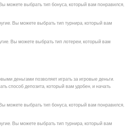
Вы можете выбрать тип бонуса, который вам понравился,
ругие. Вы можете выбрать тип турнира, который вам
угие. Вы можете выбрать тип лотереи, который вам
овыми деньгами позволяет играть за игровые деньги.
ать способ депозита, который вам удобен, и начать
Вы можете выбрать тип бонуса, который вам понравился,
ругие. Вы можете выбрать тип турнира, который вам