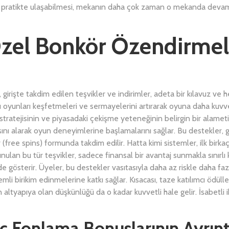
ne pratikte ulaşabilmesi, mekanın daha çok zaman o mekanda devam 
 Özel Bonkör Özendirmele
girişte takdim edilen teşvikler ve indirimler, adeta bir kılavuz ve 
ı oyunları keşfetmeleri ve sermayelerini artırarak oyuna daha kuvvetl
 stratejisinin ve piyasadaki çekişme yeteneğinin belirgin bir alamet
ını alarak oyun deneyimlerine başlamalarını sağlar. Bu destekler, gen
r (free spins) formunda takdim edilir. Hatta kimi sistemler, ilk bir
sunulan bu tür teşvikler, sadece finansal bir avantaj sunmakla sını
i de gösterir. Üyeler, bu destekler vasıtasıyla daha az riskle daha f
i birikim edinmelerine katkı sağlar. Kısacası, taze katılımcı ödülle
rın altyapıya olan düşkünlüğü da o kadar kuvvetli hale gelir. İsabetl
ıç Fonlama Bonuslarının Ayrınt