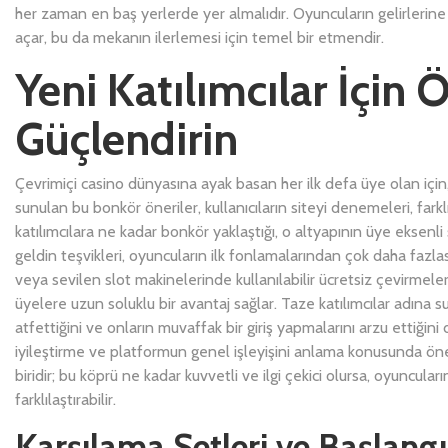
her zaman en baş yerlerde yer almalıdır. Oyuncuların gelirleri
açar, bu da mekanın ilerlemesi için temel bir etmendir.
Yeni Katılımcılar İçin
Güçlendirin
Çevrimiçi casino dünyasına ayak basan her ilk defa üye olan için, 
sunulan bu bonkör öneriler, kullanıcıların siteyi denemeleri, farkl
katılımcılara ne kadar bonkör yaklaştığı, o altyapının üye eksenli
geldin teşvikleri, oyuncuların ilk fonlamalarından çok daha fazlas
veya sevilen slot makinelerinde kullanılabilir ücretsiz çevirmele
üyelere uzun soluklu bir avantaj sağlar. Taze katılımcılar adına 
atfettiğini ve onların muvaffak bir giriş yapmalarını arzu ettiğin
iyileştirme ve platformun genel işleyişini anlama konusunda öneml
biridir; bu köprü ne kadar kuvvetli ve ilgi çekici olursa, oyuncula
farklılaştırabilir.
Karşılama Setleri ve Başlang