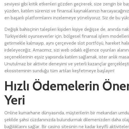
seviyesi gibi kritik etkenleri gözden geçirerek, size zengin bir b
yüzden, katılım sürenizi ve finansal kaynaklarınızı harcayacağını
en başarılı platformlarını incelemeye yöneliyoruz. Siz de bu y
Değişik bahisçinin talepleri kişiden kişiye değişse de, anında nakit
Türkiye’deki oyunseverler için, bölgesel finansal işlem modelleri
getirmekle kalmayıp, aynı çerçevede slot portföyü, hareket halin
irdeleyeceğiz. Amacımız, sizi web odaklı eğlence oyunları alanını
seçeneklerinin eşsiz yapısında katılım sağlamak, ister anlık masa 
Unutulmaz bir aktivite deneyimi ve yeterli kazançlar gerçekleşt
ekosisteminin sunduğu tüm artıları keşfetmeye başlayın!
Hızlı Ödemelerin Öne
Yeri
Online kumarhane dünyasında, müşterilerin bir mekandan umduğu en
şekilde şahsi cüzdanınızda bulundurmak dilemenizden daha olağan 
bağlılıklarını sağlar. Bir casino sitesinin ne kadar keyifli aktiv