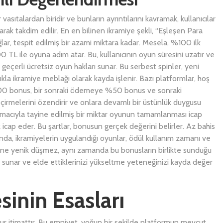
vasıtalardan biridir ve bunların ayrıntılarını kavramak, kullanıcılar
rak takdim edilir. En en bilinen ikramiye şekli, “Eşleşen Para
ar, tespit edilmiş bir azami miktara kadar. Mesela, %100 ilk
L ile oyuna adım atar. Bu, kullanıcının oyun süresini uzatır ve
geçerli ücretsiz oyun hakları sunar. Bu serbest spinler, yeni
la ikramiye meblağı olarak kayda işlenir. Bazı platformlar, hoş
a %100 bonus, bir sonraki ödemeye %50 bonus ve sonraki
çirmelerini özendirir ve onlara devamlı bir üstünlük duygusu
si amacıyla tayine edilmiş bir miktar oyunun tamamlanması icap
cap eder. Bu şartlar, bonusun gerçek değerini belirler. Az bahis
ında, ikramiyelerin uygulandığı oyunlar, ödül kullanım zamanı ve
üyüsüne yenik düşmez, aynı zamanda bu bonusların birlikte sunduğu
ı sunar ve elde ettiklerinizi yükseltme yeteneğinizi kayda değer
sinin Esasları
sur itimattır. Bu emniyet, yoğun bir şekilde platformun mevcut