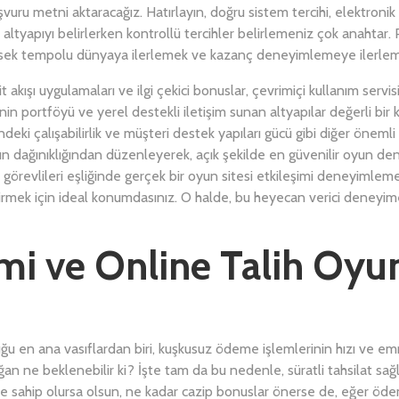
aşvuru metni aktaracağız. Hatırlayın, doğru sistem tercihi, elektron
z altyapıyı belirlerken kontrollü tercihler belirlemeniz çok anahtar
üksek tempolu dünyaya ilerlemek ve kazanç deneyimlemeye ilerleme
 akışı uygulamaları ve ilgi çekici bonuslar, çevrimiçi kullanım servis
nin portföyü ve yerel destekli iletişim sunan altyapılar değerli bir
deki çalışabilirlik ve müşteri destek yapıları gücü gibi diğer öne
n dağınıklığından düzenleyerek, açık şekilde en güvenilir oyun deney
görevlileri eşliğinde gerçek bir oyun sitesi etkileşimi deneyimlemek
irmek için ideal konumdasınız. O halde, bu heyecan verici deneyime
mi ve Online Talih Oyu
 ana vasıflardan biri, kuşkusuz ödeme işlemlerinin hızı ve emniyet
ne beklenebilir ki? İşte tam da bu nedenle, süratli tahsilat sağlay
itelere sahip olursa olsun, ne kadar cazip bonuslar önerse de, eğer ö