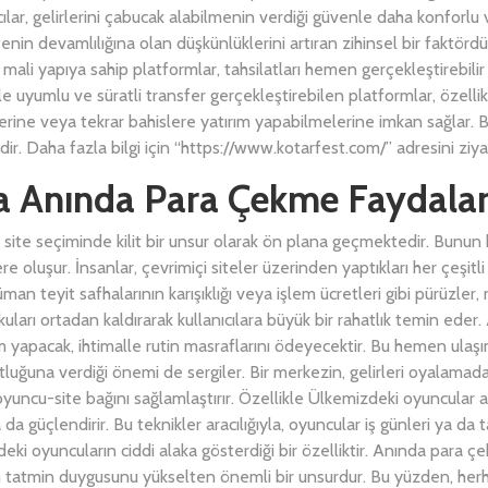
ılar, gelirlerini çabucak alabilmenin verdiği güvenle daha konforlu v
in devamlılığına olan düşkünlüklerini artıran zihinsel bir faktördür
ali yapıya sahip platformlar, tahsilatları hemen gerçekleştirebilir v
iyle uyumlu ve süratli transfer gerçekleştirebilen platformlar, özell
rine veya tekrar bahislere yatırım yapabilmelerine imkan sağlar. Bu 
. Daha fazla bilgi için “https://www.kotarfest.com/” adresini ziyar
a Anında Para Çekme Faydalar
e site seçiminde kilit bir unsur olarak ön plana geçmektedir. Bunun
eçlere oluşur. İnsanlar, çevrimiçi siteler üzerinden yaptıkları her ç
an teyit safhalarının karışıklığı veya işlem ücretleri gibi pürüzler,
kuları ortadan kaldırarak kullanıcılara büyük bir rahatlık temin ed
rım yapacak, ihtimalle rutin masraflarını ödeyecektir. Bu hemen u
tluğuna verdiği önemi de sergiler. Bir merkezin, gelirleri oyalama
e oyuncu-site bağını sağlamlaştırır. Özellikle Ülkemizdeki oyuncular
a güçlendirir. Bu teknikler aracılığıyla, oyuncular iş günleri ya da t
ki oyuncuların ciddi alaka gösterdiği bir özelliktir. Anında para çek
tatmin duygusunu yükselten önemli bir unsurdur. Bu yüzden, herhan