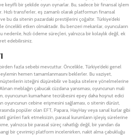
e keyifli bir şekilde oyun oynarlar. Bu, sadece bir finansal işlem
. Hızlı transferler, eş zamanlı olarak platformun finansal
e bu da sitenin pazardaki prestijlerini çoğaltır. Türkiye’deki
ikle öncelikli etken olmaktadır. Bu benzeri mekanlar, oyuncuların
nedenle, hızlı ödeme süreçleri, yalnızca bir kolaylık değil, ek
et edebilirsiniz.
ı
 birden fazla sebebi mevcuttur. Öncelikle, Türkiye’deki genel
eşitli eylemin hemen tamamlanmasını beklerler. Bu vaziyet,
 müşterilerin isteğini düşürebilir ve başka sitelere yönelmelerine
er. Alınan meblağın çabucak cüzdana yansıması, oyuncunun mali
laşım, oyuncunun kumarhane tecrübesini epey daha hoşnut edici
dan oyuncunun cebine erişmesini sağlaması, o sitenin dürüst,
 arasında popüler olan EFT, Papara, HayHay veya sanal kurlar gibi
atil günleri fark etmeksizin, parasal kurumların işleyiş sürelerine
me, yalnızca bir parasal süreç rahatlığı değil, bir yandan da
gi bir çevrimiçi platform incelenirken, nakit alma çabukluğu